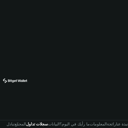
نبذة عنا
رائجة
المعلومات
ما رأيك في اليوم؟
البيانات
سجلات تداول
المجمّع
تبادل