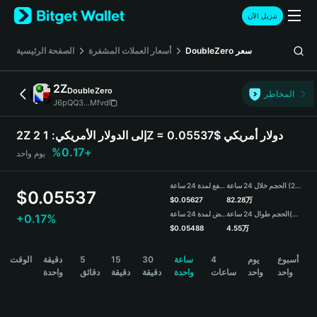
English
تنزيل الآن
日本語
Tiếng Việt
سعر
DoubleZero
أسعار العملات المشفرة
الصفحة الرئيسية
Русский
Español (Latinoamérica)
2Z
DoubleZero
Türkçe
المخاطر
J6pQQ3...Mfvd
Italiano
Français
1 2Z = 0.05537$ دولار أمريكي
2Z إلى الدولار الأمريكي:
Deutsch
+0.17%
يوم واحد
简体中文
繁體中文
الحجم خلال 24 ساعة (2Z)
مرتفع لمدة 24 ساعة
Português (Portugal)
$
0.05537
$
0.05627
82.28万
Bahasa Indonesia
(USDT)
الحجم طوال 24 ساعة
منخفض لمدة 24 ساعة
+0.17%
ภาษาไทย
$
0.05488
4.55万
हिन्दी
2Z Price Chart
أسبوع
يوم
4
ساعة
30
15
5
دقيقة
الوقت
বাংলা
واحد
واحد
ساعات
واحدة
دقيقة
دقيقة
دقائق
واحدة
Español
Português (Brasil)
Español (Argentina)