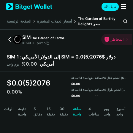
English
تنزيل الآن
日本語
Tiếng Việt
The Garden of Earthly
أسعار العملات المشفرة
الصفحة الرئيسية
Delights
سعر
Русский
Español (Latinoamérica)
SIM
The Garden of Earthly Delights
Türkçe
المخاطر
KBvuLU...pump
Italiano
Français
SIM إلى الدولار الأمريكي:
1 SIM = 0.0{5}2076$ دولار
Deutsch
0.00%
أمريكي
يوم واحد
简体中文
繁體中文
الحجم خلال 24 ساعة (SIM)
مرتفع لمدة 24 ساعة
Português (Portugal)
$
0.0{5}2076
$
0.00
--
Bahasa Indonesia
منخفض لمدة 24 ساعة
الحجم طوال 24 ساعة
(USDT)
0.00%
ภาษาไทย
$
0.00
--
हिन्दी
SIM Price Chart
الوقت
دقيقة
5
15
30
ساعة
4
يوم
أسبوع
বাংলা
واحد
واحد
ساعات
واحدة
دقيقة
دقيقة
دقائق
واحدة
Español
Português (Brasil)
Español (Argentina)