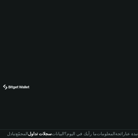
نبذة عنا
رائجة
المعلومات
ما رأيك في اليوم؟
البيانات
سجلات تداول
المجمّع
تبادل