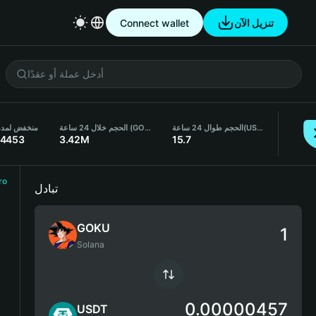
تنزيل الآن
Connect wallet
(USDT)
الحجم طوال 24 ساعة
الحجم خلال 24 ساعة (GOKU)
منخفض لمدة 24 سا
}4453
3.42M
15.7
ro
تبادل
GOKU
Solana
0.00000457
USDT