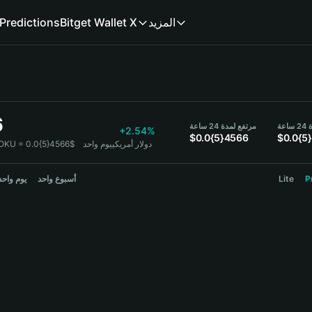
المزيد
Bitget Wallet X
Predictions
6
عة
مرتفع لمدة 24 ساعة
+2.54%
$0.0{5}4566
$0.0{5
1 GOKU = 0.0{5}4566$ دولار أمريكي
يوم واحد
P
Lite
أسبوع واحد
يوم واحد