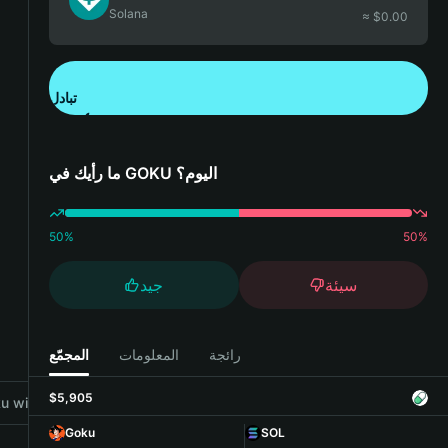
Solana
≈ $
0.00
تبادل
تنزيل تطبيق محفظة Bitget
ما رأيك في GOKU اليوم؟
50
%
50
%
سيئة
جيد
رائجة
المعلومات
المجمّع
$5,905
 with Bitget Wallet
Goku
SOL