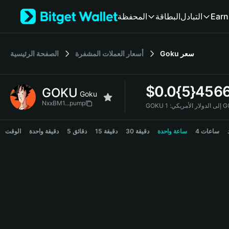
English
Earn
التبادل
البطاقة
المحفظة
日本語
Tiếng Việt
Русский
سعر
Goku
أسعار العملات المشفرة
الصفحة الرئيسية
Español (Latinoamérica)
Türkçe
Italiano
$
0.0{5}456
GOKU
Français
Goku
Deutsch
NxxBM1...pump
GOKU إلى الدولار الأمريكي:
简体中文
GOKU Price Chart
繁體中文
4 ساعات
ساعة واحدة
30 دقيقة
15 دقيقة
5 دقائق
دقيقة واحدة
الوقت
Português (Portugal)
Bahasa Indonesia
ภาษาไทย
हिन्दी
বাংলা
Español
Português (Brasil)
Español (Argentina)