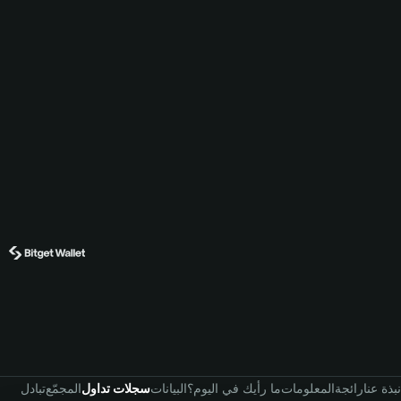
نبذة عنا
رائجة
المعلومات
ما رأيك في اليوم؟
البيانات
سجلات تداول
المجمّع
تبادل