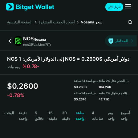
English
تنزيل الآن
日本語
Tiếng Việt
سعر
Nosana
أسعار العملات المشفرة
الصفحة الرئيسية
Русский
Español (Latinoamérica)
NOS
Nosana
Türkçe
المخاطر
nosXBV...Moo7
Italiano
Français
1 NOS = 0.2600$ دولار أمريكي
NOS إلى الدولار الأمريكي:
Deutsch
-0.78%
يوم واحد
简体中文
繁體中文
الحجم خلال 24 ساعة (NOS)
مرتفع لمدة 24 ساعة
Português (Portugal)
$
0.2600
$
0.2633
164.24K
Bahasa Indonesia
(USDT)
الحجم طوال 24 ساعة
منخفض لمدة 24 ساعة
-0.78%
ภาษาไทย
$
0.2576
42.71K
हिन्दी
NOS Price Chart
أسبوع
يوم
4
ساعة
30
15
5
دقيقة
الوقت
বাংলা
واحد
واحد
ساعات
واحدة
دقيقة
دقيقة
دقائق
واحدة
Español
Português (Brasil)
Español (Argentina)