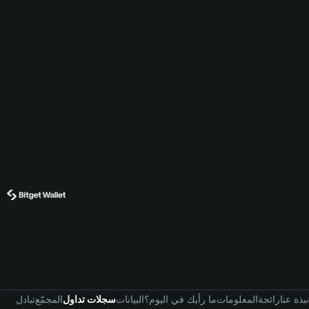
نبذة عنا
رائجة
المعلومات
ما رأيك في اليوم؟
البيانات
سجلات تداول
المجمّع
تبادل