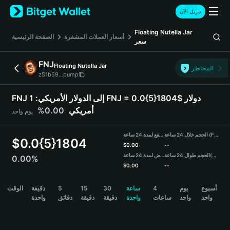
English
تنزيل الآن
日本語
Tiếng Việt
Floating Nutella Jar
أسعار العملات المشفرة
الصفحة الرئيسية
سعر
Русский
Español (Latinoamérica)
FNJ
Floating Nutella Jar
Türkçe
المخاطر
zS1b59...pump
Italiano
Français
FNJ إلى الدولار الأمريكي:
1 FNJ = 0.0{5}1804$ دولار
Deutsch
0.00%
أمريكي
يوم واحد
简体中文
繁體中文
الحجم خلال 24 ساعة (FNJ)
مرتفع لمدة 24 ساعة
Português (Portugal)
$
0.0{5}1804
$
0.00
--
Bahasa Indonesia
منخفض لمدة 24 ساعة
الحجم طوال 24 ساعة
(USDT)
0.00%
ภาษาไทย
$
0.00
--
हिन्दी
FNJ Price Chart
الوقت
دقيقة
5
15
30
ساعة
4
يوم
أسبوع
বাংলা
واحد
واحد
ساعات
واحدة
دقيقة
دقيقة
دقائق
واحدة
Español
Português (Brasil)
Español (Argentina)