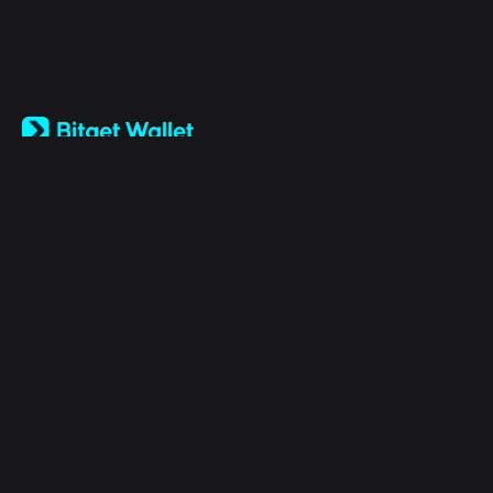
English
日本語
Tiếng Việt
Русский
الشركة
Español (Latinoamérica)
Türkçe
Bitget Wallet X
Italiano
Français
الأمان
Deutsch
简体中文
أدوات
繁體中文
Português (Portugal)
الأصول
Bahasa Indonesia
ภาษาไทย
Products
العربية
हिन्दी
قانوني
বাংলা