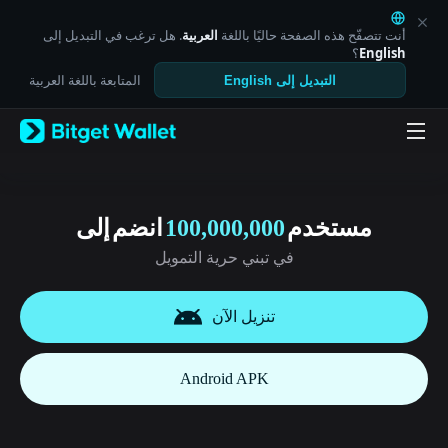
English
日本語
أنت تتصفّح هذه الصفحة حاليًا باللغة
العربية
. هل ترغب في التبديل إلى
English
؟
Tiếng Việt
Русский
المتابعة باللغة العربية
التبديل إلى English
Español (Latinoamérica)
Türkçe
Italiano
Français
Deutsch
简体中文
繁體中文
مستخدم
100,000,000
انضم إلى
Português (Portugal)
في تبني حرية التمويل
Bahasa Indonesia
ภาษาไทย
العربية
تنزيل الآن
हिन्दी
বাংলা
Español
Android APK
Português (Brasil)
Español (Argentina)