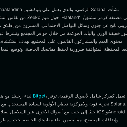
ريبي ناتج عن جنون وسائل التواصل الاجتماعي. المشروع من إطلاق م
وز خفيفة الوزن وآليات الحوكمة من خلال حوافز المجتمع ونشرها ع
محتوى الميم والمشاركون القائمون على المجتمع، بهدف استكشاف ال
، والتي تعمل كمركز شامل لأصولك الرقمية. توفر
تقوم بتنزيل محفظة Bitget
لبدء رحلتك مع هذ
وإضافات المتصفح، مما يضمن بقاء مفاتيحك الخاصة تحت سيطرتك الكاملة في جميع الأوقات من خلال بروتوكولات الحفظ الذاتي.