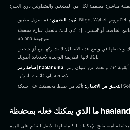
تثبيت التطبيق:
يح الخاصة، أو 'استيراد' إذا كان لديك بالفعل عبارة محفظة
Solana موجودة.
بك واحفظها في وضع عدم الاتصال؛ لا تشاركها مع أي شخص
أبدًا، لأنها الطريقة الوحيدة لاستعادة أصولك.
انتقل إلى صفحة 'الأصول'، انقر فوق أيقونة '+'، وابحث عن عنوان رمز haalandina على شبكة Solana
إضافة رمز haalandina:
لإضافته إلى قائمتك المرئية.
التحقق من الاتصال: