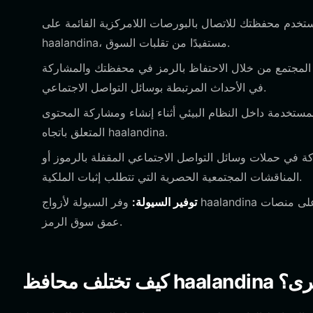
دم محفظتك للاتصال بالبورصات اللامركزية القائمة على Solana لمبادلة SOL أو العملات المستقرة الأخرى بـ
haalandina، مستفيدًا من تقلبات السوق.
لمجتمع من خلال الاحتفاظ بالرمز في محفظتك والمشاركة
في الأحداث المرتبطة بوسائل التواصل الاجتماعي.
ستخدمة داخل النظام البيئي أثناء إنشاء ومشاركة المحتوى
المتعلق باتجاه haalandina.
في حملات وسائل التواصل الاجتماعي المقفلة بالرموز أو
المناقشات المجتمعية الحصرية التي تتطلب إثبات الملكية.
توفير السيولة:
وفر السيولة لأزواج haalandina على منصات Solana DEX المدعومة، مما يتيح لك كسب رسوم المعاملات مع دعم
عمق سوق الرمز.
الأخرى؟