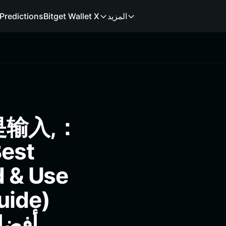
المزيد
Bitget Wallet X
Predictions
输入,：
Best
d & Use
uide)