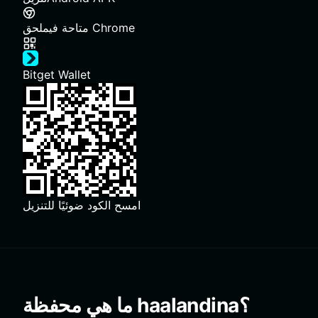
ملحق Chrome
متاحة في
Bitget Wallet
امسح الكود ضوئيًا للتنزيل
ما هي محفظة haalandina؟