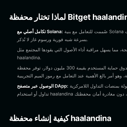
صُممت للتعامل مع بنية Solana ذات الإنتاجية العالية، مما يضمن معالجة معاملات haalandina الخاصة بك
تكامل أصلي مع Solana:
بسرعة شبه فورية ورسوم غاز لا تُذكر.
ة، مما يسهل مراقبة أداء الأصول التي يقودها المجتمع مثل
haalandina.
محمية بصندوق حماية المستخدم بقيمة 300 مليون دولار، توفر محفظة Bitget طبقة دفاع إضافية ضد
اتصل بسهولة بمنصات التداول اللامركزية (DEX) القائمة على Solana والمنصات المجتمعية حيث يتم
الوصول عبر متصفح DApp:
كيفية إنشاء محفظة haalandina