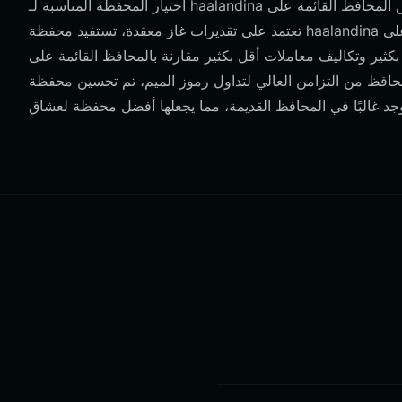
اختيار المحفظة المناسبة لـ haalandina أمر بالغ الأهمية بسبب بنية البلوكتشين الأساسية. على عكس المحافظ القائمة على EVM التي
تعتمد على تقديرات غاز معقدة، تستفيد محفظة haalandina القائمة على Solana من آلية إثبات التاريخ (PoH) الفريدة من Solana. هذا
 معاملات أقل بكثير مقارنة بالمحافظ القائمة على Ethereum. علاوة على ذلك، بينما تعاني
 التزامن العالي لتداول رموز الميم، تم تحسين محفظة Bitget للتعامل مع التفاعلات عالية التردد دون مشاكل ازدحام