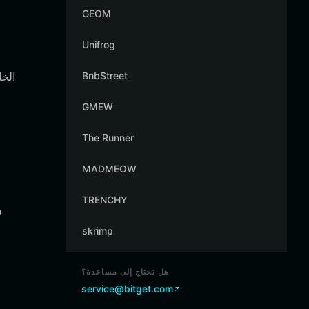
GEOM
Unifrog
BnbStreet
GMEW
The Runner
MADMEOW
TRENCHY
skrimp
هل تحتاج إلى مساعدة؟
service@bitget.com