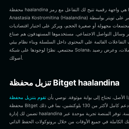
محفظة haalandina هي واجهة رقمية تتيح لك التفاعل مع رمز haalandina الرقمي، والذي يعمل على بلوكتشين Solana. نشأت
Anastasia Kostromitina (Haalandina) من نقاش انتشر على تويتر بواسطة Zeeko حول ميم 'Haaland'، وهي مصنفة كرمز مشتق/
جتمعات مجهولة أو صغيرة الحجم، ويركز على اختبار اقتصاديات
بر وسائل التواصل الاجتماعي. مستخدموها المستهدفون هم صناع
تفاعلات القائمة على المحتوى داخل السلسلة وبناء نظام بيئي
مجتمعي. نظرًا لوجودها على شبكة Solana، تعد المحفظة المتوافقة ضرورية لحفظ مفاتيحك الخاصة، وتوقيع المعاملات، وعرض رصيد
أصولك.
تنزيل محفظة Bitget haalandina
ا الأصل، تحتاج إلى بوابة موثوقة. نوصي بأن
محفظة Bitget تجربة قوية ولامركزية تعطي الأولوية لسيادة المستخدم. مع دعم كامل لأكثر من 130 بلوكتشين، بما في ذلك Solana، فإنها
تضمن لك إدارة haalandina جنبًا إلى جنب مع أصولك الأخرى عبر السلاسل بسلاسة. توفر المنصة تجربة موحدة عبر iOS وAndroid