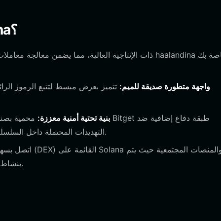
لماذا تختار محفظة Bitget haalandina؟
واجهة متطورة صديقة للميم:
تتميز بعرض مبسط لتتبع الرموز الرائج
بنية تحتية أمنية معززة:
التهديدات المحتملة داخل السلسلة، وهو أمر بالغ الأهمية عند التعامل مع رموز الميم التجريبية.
تداول أو استخدام haalandina بنشاط، دون مغادرة أمان محفظتك.