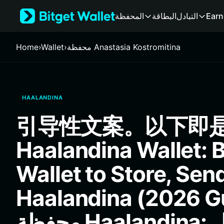
English
Earn
التبادل
البطاقة
المحفظة
日本語
Tiếng Việt
Русский
محفظة Anastasia Kostromitina
›
Wallet
›
Home
Español (Latinoamérica)
Türkçe
Italiano
Français
HAALANDINA
Deutsch
简体中文
引导性文案。以下即是
繁體中文
Português (Portugal)
Haalandina Wallet: 
Bahasa Indonesia
ภาษาไทย
Wallet to Store, Sen
हिन्दी
বাংলা
Haalandina (2026 G
Español
Português (Brasil)
محفظة Haalandina: أفضل
Español (Argentina)