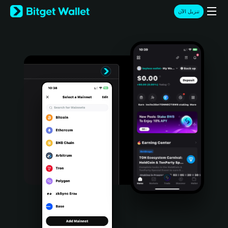
English
تنزيل الآن
日本語
Tiếng Việt
Русский
Español (Latinoamérica)
Türkçe
Italiano
Français
Deutsch
简体中文
繁體中文
Português (Portugal)
Bahasa Indonesia
ภาษาไทย
हिन्दी
বাংলা
Español
Português (Brasil)
Español (Argentina)