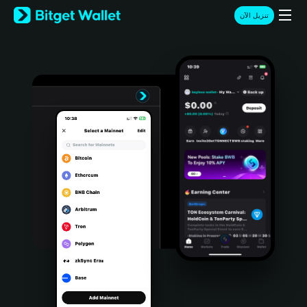
English
تنزيل الآن
日本語
Tiếng Việt
Русский
Español (Latinoamérica)
Türkçe
Italiano
Français
Deutsch
简体中文
繁體中文
Português (Portugal)
Bahasa Indonesia
ภาษาไทย
हिन्दी
বাংলা
Español
Português (Brasil)
Español (Argentina)