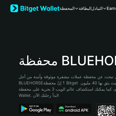
English
Earn
التبادل
البطاقة
المحفظة
日本語
Tiếng Việt
Русский
Español (Latinoamérica)
Türkçe
Italiano
Français
Deutsch
 BLUEHORSE
简体中文
繁體中文
Português (Portugal)
 تبحث عن محفظة عملات مشفرة موثوقة وآمنة من أجل 
Bahasa Indonesia
BLUEHORSE؟ إنّ محفظة Bitget خيارك الأفضل. حيث يثق بها 40 مليون 
ภาษาไทย
مستخدم، كما يمكنك استكشاف عالم الويب 3 بحرية على محفظة Bitget 
हिन्दी
Wallet. ابدأ رحلتك الآن!
বাংলা
Español
Português (Brasil)
Español (Argentina)