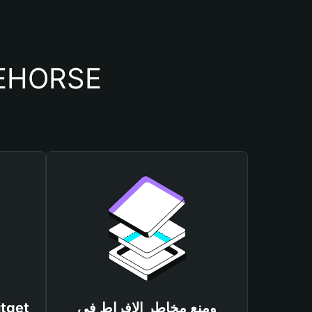
أسباب أهمية استخدام م
ومنع مخاطر الإفراط في