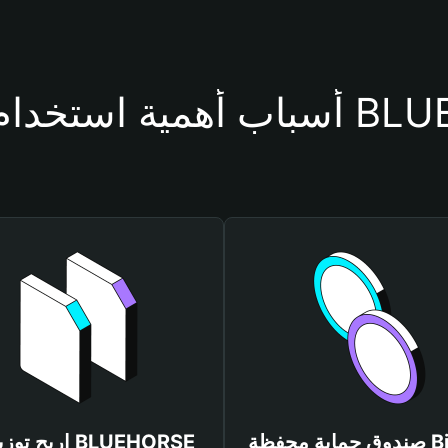
حفظة BLUEHORSE
صندوق حماية محفظة Bitget
اربح توزيعات SE