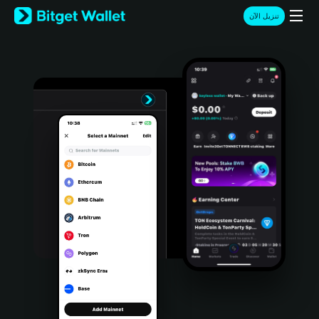
English
تنزيل الآن
日本語
Tiếng Việt
Русский
Español (Latinoamérica)
Türkçe
Italiano
Français
Deutsch
简体中文
繁體中文
Português (Portugal)
Bahasa Indonesia
ภาษาไทย
हिन्दी
বাংলা
Español
Português (Brasil)
Español (Argentina)