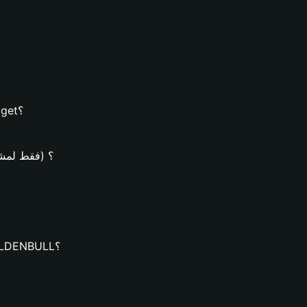
كيفية إنشاء محفظة GOLDENBULL على محفظة Bitget؟
كيف يُمكن شراء عملات NBULL
كيف يُمكنك تنزيل محفظة Bitget وإنشاء محفظة GOLDENBULL؟