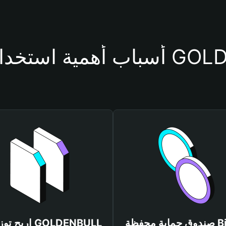
حفظة GOLDENBULL
صندوق حماية محفظة Bitget
اربح توزيعات L