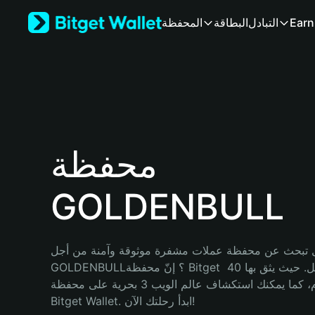
English
Earn
التبادل
البطاقة
المحفظة
日本語
Tiếng Việt
Русский
Español (Latinoamérica)
Türkçe
Italiano
Français
Deutsch
محفظة
简体中文
繁體中文
GOLDENBULL
Português (Portugal)
Bahasa Indonesia
ภาษาไทย
हिन्दी
 تبحث عن محفظة عملات مشفرة موثوقة وآمنة من أجل 
বাংলা
GOLDENBULL؟ إنّ محفظة Bitget خيارك الأفضل. حيث يثق بها 40 
Español
مليون مستخدم، كما يمكنك استكشاف عالم الويب 3 بحرية على محفظة 
Português (Brasil)
Bitget Wallet. ابدأ رحلتك الآن!
Español (Argentina)