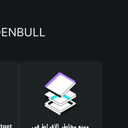
أسباب أهمية استخدام م
ومنع مخاطر الإفراط في