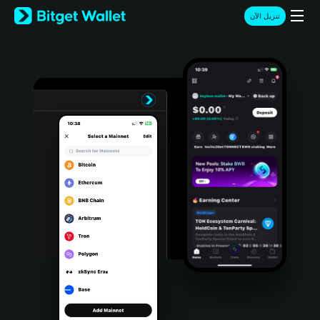
English
تنزيل الآن
日本語
Tiếng Việt
Русский
Español (Latinoamérica)
Türkçe
Italiano
Français
Deutsch
简体中文
繁體中文
Português (Portugal)
Bahasa Indonesia
ภาษาไทย
हिन्दी
বাংলা
Español
Português (Brasil)
Español (Argentina)