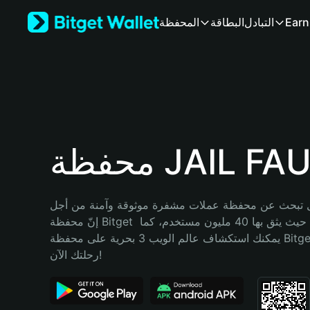
English
Earn
التبادل
البطاقة
المحفظة
日本語
Tiếng Việt
Русский
Español (Latinoamérica)
Türkçe
Italiano
Français
Deutsch
ة JAIL FAUCI
简体中文
繁體中文
Português (Portugal)
تبحث عن محفظة عملات مشفرة موثوقة وآمنة من أجل JAIL FAUCI؟ 
Bahasa Indonesia
إنّ محفظة Bitget خيارك الأفضل. حيث يثق بها 40 مليون مستخدم، كما 
ภาษาไทย
يمكنك استكشاف عالم الويب 3 بحرية على محفظة Bitget Wallet. ابدأ 
हिन्दी
رحلتك الآن!
বাংলা
Español
Português (Brasil)
Español (Argentina)