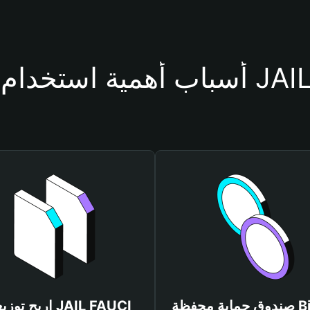
فظة JAIL FAUCI
صندوق حماية محفظة Bitget
اربح توزيعات AUCI