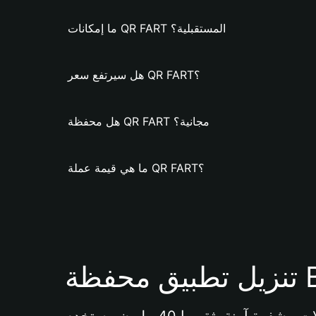
ما إمكانات QR FART المستقبلية؟
هل سيرتفع سعر QR FART؟
هل محفظة QR FART مجانية؟
ما هي قيمة عملة QR FART؟
Bi 