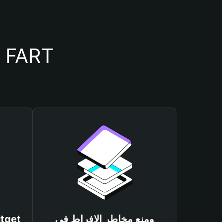
أسباب أهمية استخدام م
ومنع مخاطر الإفراط في