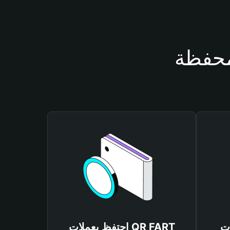
QR 
احتفظ بعملات QR FART