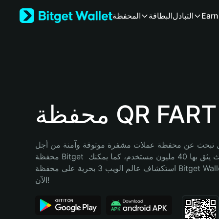
English
Earn
التبادل
البطاقة
المحفظة
日本語
Tiếng Việt
Русский
Español (Latinoamérica)
Türkçe
Italiano
Français
Deutsch
محفظة QR FART
简体中文
繁體中文
Português (Portugal)
تبحث عن محفظة عملات مشفرة موثوقة وآمنة من أجل QR FART؟ إنّ 
Bahasa Indonesia
محفظة Bitget خيارك الأفضل. حيث يثق بها 40 مليون مستخدم، كما يمكنك 
ภาษาไทย
استكشاف عالم الويب 3 بحرية على محفظة Bitget Wallet. ابدأ رحلتك 
हिन्दी
الآن!
বাংলা
Español
Português (Brasil)
Español (Argentina)