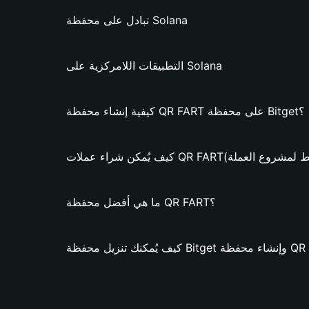
تبادل على محفظة Solana
التطبيقات اللامركزية على Solana
كيفية إنشاء محفظة QR FART على محفظة Bitget؟
اء عملات QR FART؟ (فقط لمشروع العملة)
ما هي أفضل محفظة QR FART؟