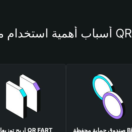
حفظة QR FART
صندوق حماية محفظة Bitget
اربح توزيعات FART