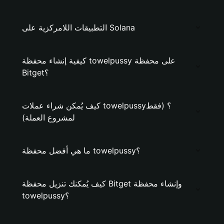
التطبيقات اللامركزية على Solana
كيفية إنشاء محفظة towelpussy على محفظة
Bitget؟
كيف يُمكن شراء عملات towelpussy؟ (فقط
لمشروع العملة)
ما هي أفضل محفظة towelpussy؟
كيف يُمكنك تنزيل محفظة Bitget وإنشاء محفظة
towelpussy؟