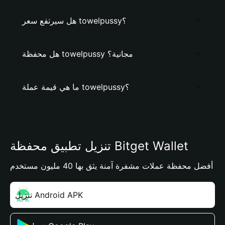
هل سيرتفع سعر towelpussy؟
هل محفظة towelpussy مجانية؟
ما هي قيمة عملة towelpussy؟
تنزيل تطبيق محفظة Bitget Wallet
أفضل محفظة عملات مشفرة آمنة يثق بها 40 مليون مستخدم
تنزيل Android APK