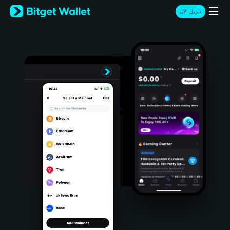
English
تنزيل الآن
日本語
Tiếng Việt
Русский
Español (Latinoamérica)
Türkçe
Italiano
Français
Deutsch
简体中文
繁體中文
Português (Portugal)
Bahasa Indonesia
ภาษาไทย
हिन्दी
বাংলা
Español
Português (Brasil)
Español (Argentina)