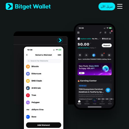
English
تنزيل الآن
日本語
Tiếng Việt
Русский
Español (Latinoamérica)
Türkçe
Italiano
Français
Deutsch
简体中文
繁體中文
Português (Portugal)
Bahasa Indonesia
ภาษาไทย
हिन्दी
বাংলা
Español
Português (Brasil)
Español (Argentina)