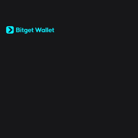
English
日本語
Tiếng Việt
Русский
কোম্পানি
Español (Latinoamérica)
Türkçe
Bitget Wallet X
Italiano
Français
নিরাপত্তা
Deutsch
简体中文
টুলস
繁體中文
Português (Portugal)
অ্যাসেটসমূহ
Bahasa Indonesia
ภาษาไทย
Products
العربية
हिन्दी
আইনি
বাংলা
Español