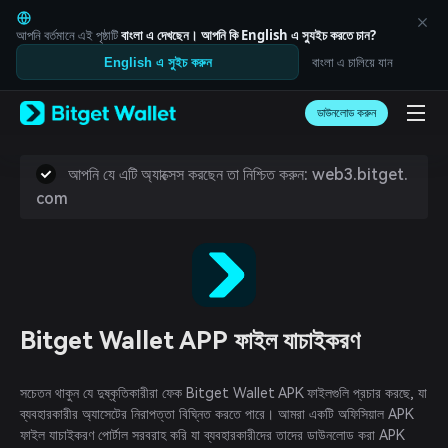
English
日本語
আপনি বর্তমানে এই পৃষ্ঠাটি
বাংলা
এ দেখছেন। আপনি কি
English
এ স্যুইচ করতে চান?
Tiếng Việt
বাংলা এ চালিয়ে যান
English এ সুইচ করুন
Русский
Español (Latinoamérica)
Türkçe
ডাউনলোড করুন
Italiano
Français
আপনি যে এটি অ্যাক্সেস করছেন তা নিশ্চিত করুন: web3.bitget.
Deutsch
com
简体中文
繁體中文
Português (Portugal)
Bahasa Indonesia
ภาษาไทย
العربية
हिन्दी
Bitget Wallet APP ফাইল যাচাইকরণ
বাংলা
Español
Português (Brasil)
সচেতন থাকুন যে দুষ্কৃতিকারীরা ফেক Bitget Wallet APK ফাইলগুলি প্রচার করছে, যা
Español (Argentina)
ব্যবহারকারীর অ্যাসেটের নিরাপত্তা বিঘ্নিত করতে পারে। আমরা একটি অফিসিয়াল APK
ফাইল যাচাইকরণ পোর্টাল সরবরাহ করি যা ব্যবহারকারীদের তাদের ডাউনলোড করা APK