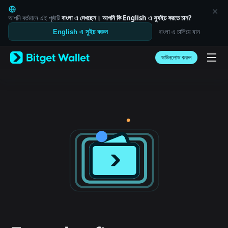
English
日本語
আপনি বর্তমানে এই পৃষ্ঠাটি
বাংলা
এ দেখছেন। আপনি কি
English
এ স্যুইচ করতে চান?
Tiếng Việt
বাংলা এ চালিয়ে যান
English এ সুইচ করুন
Русский
Español (Latinoamérica)
Türkçe
ডাউনলোড করুন
Italiano
Français
Deutsch
简体中文
繁體中文
Português (Portugal)
Bahasa Indonesia
ภาษาไทย
العربية
हिन्दी
বাংলা
Español
Português (Brasil)
Español (Argentina)