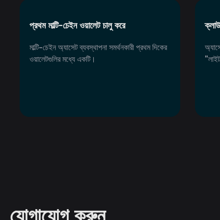
প্রথম মাল্টি-চেইন ওয়ালেট চালু করে
ক্লা
মাল্টি-চেইন অ্যাসেট ব্যবস্থাপনা সমর্থনকারী প্রথম দিকের
অ্যাস
ওয়ালেটগুলির মধ্যে একটি।
"লাইট
যোগাযোগ করুন