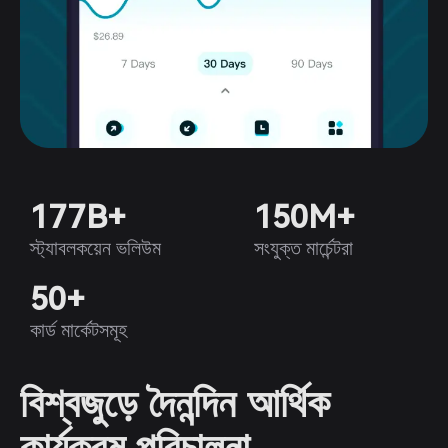
177B+
150M+
স্ট্যাবলকয়েন ভলিউম
সংযুক্ত মার্চেন্টরা
50+
কার্ড মার্কেটসমূহ
বিশ্বজুড়ে দৈনন্দিন আর্থিক
কার্যক্রম পরিচালনা