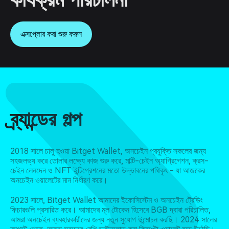
এক্সপ্লোর করা শুরু করুন
ব্র্যান্ডের গল্প
2018 সালে চালু হওয়া Bitget Wallet, অনচেইন প্রযুক্তি সকলের জন্য
সহজলভ্য করে তোলার লক্ষ্যে কাজ শুরু করে, মাল্টি-চেইন অ্যাগ্রিগেশন, ক্রস-
চেইন লেনদেন ও NFT ইন্টিগ্রেশনের মতো উদ্ভাবনের পথিকৃৎ - যা আজকের
অনচেইন ওয়ালেটের মান নির্ধারণ করে।
2023 সালে, Bitget Wallet আমাদের ইকোসিস্টেম ও অনচেইন ট্রেডিং
ফিচারগুলি প্রসারিত করে। আমাদের মূল টোকেন হিসেবে BGB দ্বারা পরিচালিত,
আমরা অনচেইন ব্যবহারকারীদের জন্য নতুন সুযোগ উন্মোচন করছি। 2024 সালের