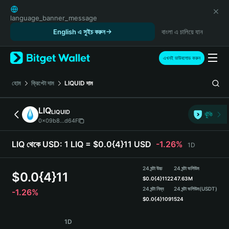
English
日本語
language_banner_message
Tiếng Việt
English এ সুইচ করুন
বাংলা এ চালিয়ে যান
Русский
Español (Latinoamérica)
এখনই ডাউনলোড করুন
Türkçe
Italiano
হোম
ক্রিপ্টো দাম
LIQUID
দাম
Français
Deutsch
LIQ
LIQUID
ঝুঁকি
简体中文
0x09b8...d64F
繁體中文
Português (Portugal)
LIQ থেকে USD:
1 LIQ = $0.0{4}11 USD
-1.26%
1D
Bahasa Indonesia
ภาษาไทย
24 ঘন্টা উচ্চ
24 ঘন্টা ভলিউম
$
0.0{4}11
हिन्दी
$
0.0{4}1122
47.63M
বাংলা
24 ঘন্টা নিম্ন
24 ঘন্টা ভলিউম
(USDT)
-1.26%
$
0.0{4}1091
524
Español
Português (Brasil)
LIQ Price Chart
1D
Español (Argentina)