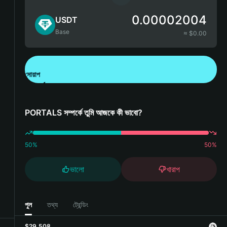
0.00002004
USDT
Base
≈ $
0.00
সোয়াপ
Bitget Wallet ডাউনলোড করুন
PORTALS সম্পর্কে তুমি আজকে কী ভাবো?
50
%
50
%
ভালো
খারাপ
পুল
তথ্য
ট্রেন্ডিং
$29,508