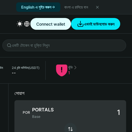
English এ সুইচ করুন
বাংলা এ চালিয়ে যান
Connect wallet
এখনই ডাউনলোড করুন
ঝুঁকি
িউম
24 ঘন্টা ভলিউম
(USDT)
--
1
সোয়াপ
PORTALS
POR
Base