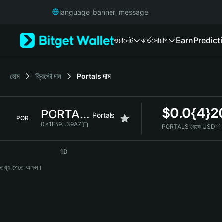
English
language_banner_message
日本語
Tiếng Việt
ওয়ালেট
কার্ড
সোয়াপ
Earn
Predict
Русский
Español (Latinoamérica)
Türkçe
Italiano
হোম
ক্রিপ্টো দাম
Portals
দাম
Français
Deutsch
$
0.0{4}
PORTALS
简体中文
Portals
POR
繁體中文
0x1F59...39A7
PORTALS থেকে USD:
1
Português (Portugal)
PORTALS Price Chart
Bahasa Indonesia
1D
ภาษาไทย
তথ্য পেতে অক্ষম।
हिन्दी
বাংলা
Español
Português (Brasil)
Español (Argentina)