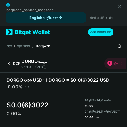
English
日本語
language_banner_message
Tiếng Việt
English এ সুইচ করুন
বাংলা এ চালিয়ে যান
Русский
Español (Latinoamérica)
এখনই ডাউনলোড করুন
Türkçe
Italiano
হোম
ক্রিপ্টো দাম
Dorgo
দাম
Français
Deutsch
DORGO
Dorgo
DOR
ঝুঁকি
简体中文
0x2F0E...9aF8
繁體中文
Português (Portugal)
DORGO থেকে USD:
1 DORGO = $0.0{6}3022 USD
Bahasa Indonesia
0.00%
1D
ภาษาไทย
हिन्दी
24 ঘন্টা উচ্চ
24 ঘন্টা ভলিউম
$
0.0{6}3022
বাংলা
$
0.00
--
Español
24 ঘন্টা নিম্ন
24 ঘন্টা ভলিউম
(USDT)
0.00%
$
0.00
--
Português (Brasil)
Español (Argentina)
DORGO Price Chart