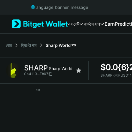
English
language_banner_message
日本語
Tiếng Việt
ওয়ালেট
কার্ড
সোয়াপ
Earn
Predict
Русский
Español (Latinoamérica)
Türkçe
Italiano
হোম
ক্রিপ্টো দাম
Sharp World
দাম
Français
Deutsch
$
0.0{6}
SHARP
简体中文
Sharp World
繁體中文
0x4113...Eb07
SHARP থেকে USD:
1
Português (Portugal)
SHARP Price Chart
Bahasa Indonesia
1D
ภาษาไทย
हिन्दी
বাংলা
Español
Português (Brasil)
Español (Argentina)