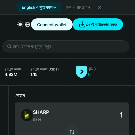
English এ সুইচ করুন
বাংলা এ চালিয়ে যান
Connect wallet
এখনই ডাউনলোড করুন
ঝুঁকি
24 ঘন্টা ভলিউম
24 ঘন্টা ভলিউম
(USDT)
4.93M
1.15
0
সোয়াপ
SHARP
Base