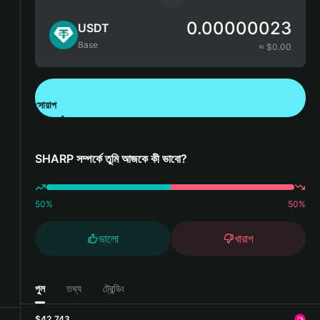
0.00000023
USDT
Base
≈ $
0.00
সোয়াপ
Bitget Wallet ডাউনলোড করুন
SHARP সম্পর্কে তুমি আজকে কী ভাবো?
50
%
50
%
ভালো
খারাপ
পুল
তথ্য
ট্রেন্ডিং
$42,743