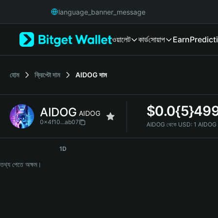
English
language_banner_message
日本語
Tiếng Việt
ওয়ালেট
কার্ড
সোয়াপ
Earn
Predict
Русский
Español (Latinoamérica)
Türkçe
Italiano
হোম
ক্রিপ্টো দাম
AIDOG
দাম
Français
Deutsch
$
0.0{5}49
AIDOG
简体中文
AIDOG
繁體中文
0x4f10...ab07
AIDOG থেকে USD:
1 AIDOG
Português (Portugal)
AIDOG Price Chart
Bahasa Indonesia
1D
ภาษาไทย
তথ্য পেতে অক্ষম।
हिन्दी
বাংলা
Español
Português (Brasil)
Español (Argentina)