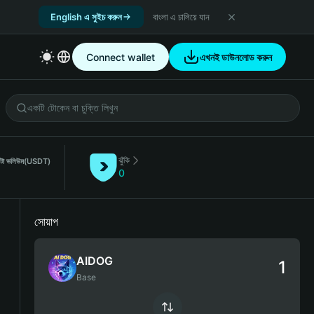
English এ সুইচ করুন
বাংলা এ চালিয়ে যান
Connect wallet
এখনই ডাউনলোড করুন
ঝুঁকি
্টা ভলিউম
(USDT)
0
সোয়াপ
AIDOG
Base