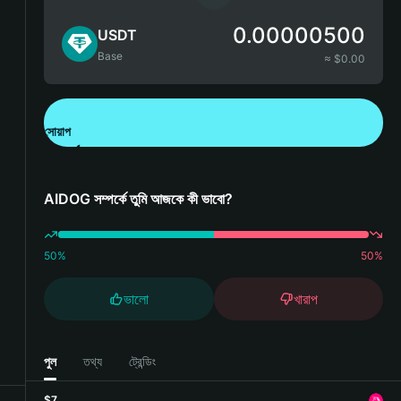
0.00000500
USDT
Base
≈ $
0.00
সোয়াপ
Bitget Wallet ডাউনলোড করুন
AIDOG সম্পর্কে তুমি আজকে কী ভাবো?
50
%
50
%
ভালো
খারাপ
পুল
তথ্য
ট্রেন্ডিং
$7