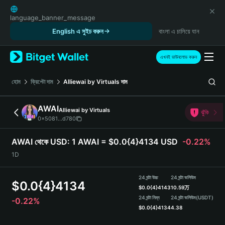
English
日本語
language_banner_message
Tiếng Việt
English এ সুইচ করুন
বাংলা এ চালিয়ে যান
Русский
Español (Latinoamérica)
এখনই ডাউনলোড করুন
Türkçe
Italiano
হোম
ক্রিপ্টো দাম
Alliewai by Virtuals
দাম
Français
Deutsch
AWAI
Alliewai by Virtuals
ঝুঁকি
简体中文
0x5081...d780
繁體中文
Português (Portugal)
AWAI থেকে USD:
1 AWAI = $0.0{4}4134 USD
-0.22%
Bahasa Indonesia
1D
ภาษาไทย
हिन्दी
24 ঘন্টা উচ্চ
24 ঘন্টা ভলিউম
$
0.0{4}4134
বাংলা
$
0.0{4}4143
10.59万
Español
24 ঘন্টা নিম্ন
24 ঘন্টা ভলিউম
(USDT)
-0.22%
$
0.0{4}4134
4.38
Português (Brasil)
Español (Argentina)
AWAI Price Chart