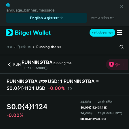
English
日本語
language_banner_message
Tiếng Việt
English এ সুইচ করুন
বাংলা এ চালিয়ে যান
Русский
Español (Latinoamérica)
এখনই ডাউনলোড করুন
Türkçe
Italiano
হোম
ক্রিপ্টো দাম
Running tba
দাম
Français
Deutsch
RUNNINGTBA
Running tba
RUN
ঝুঁকি
简体中文
0x5aA5...590B
繁體中文
Português (Portugal)
RUNNINGTBA থেকে USD:
1 RUNNINGTBA =
Bahasa Indonesia
$0.0{4}1124 USD
-0.00%
1D
ภาษาไทย
हिन्दी
24 ঘন্টা উচ্চ
24 ঘন্টা ভলিউম
$
0.0{4}1124
বাংলা
$
0.0{4}1124
31.18K
Español
24 ঘন্টা নিম্ন
24 ঘন্টা ভলিউম
(USDT)
-0.00%
$
0.0{4}1124
0.351
Português (Brasil)
Español (Argentina)
RUNNINGTBA Price Chart