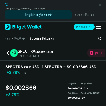
English
日本語
language_banner_message
Tiếng Việt
English এ সুইচ করুন
বাংলা এ চালিয়ে যান
Русский
Español (Latinoamérica)
এখনই ডাউনলোড করুন
Türkçe
Italiano
হোম
ক্রিপ্টো দাম
Spectra Token
দাম
Français
Deutsch
SPECTRA
Spectra Token
ঝুঁকি
简体中文
0x64FC...4E51
繁體中文
Português (Portugal)
SPECTRA থেকে USD:
1 SPECTRA = $0.002866 USD
Bahasa Indonesia
+3.78%
1D
ภาษาไทย
हिन्दी
24 ঘন্টা উচ্চ
24 ঘন্টা ভলিউম
$
0.002866
বাংলা
$
0.002866
41.61K
Español
24 ঘন্টা নিম্ন
24 ঘন্টা ভলিউম
(USDT)
+3.78%
$
0.002826
139
Português (Brasil)
Español (Argentina)
SPECTRA Price Chart