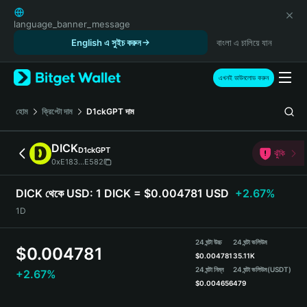
English
日本語
language_banner_message
Tiếng Việt
English এ সুইচ করুন
বাংলা এ চালিয়ে যান
Русский
Español (Latinoamérica)
এখনই ডাউনলোড করুন
Türkçe
Italiano
হোম
ক্রিপ্টো দাম
D1ckGPT
দাম
Français
Deutsch
DICK
D1ckGPT
ঝুঁকি
简体中文
0xE183...E582
繁體中文
Português (Portugal)
DICK থেকে USD:
1 DICK = $0.004781 USD
+2.67%
Bahasa Indonesia
1D
ภาษาไทย
हिन्दी
24 ঘন্টা উচ্চ
24 ঘন্টা ভলিউম
$
0.004781
বাংলা
$
0.004781
35.11K
Español
24 ঘন্টা নিম্ন
24 ঘন্টা ভলিউম
(USDT)
+2.67%
$
0.004656
479
Português (Brasil)
Español (Argentina)
DICK Price Chart