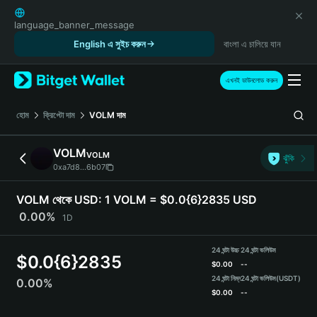
English
日本語
language_banner_message
Tiếng Việt
English এ সুইচ করুন
বাংলা এ চালিয়ে যান
Русский
Español (Latinoamérica)
এখনই ডাউনলোড করুন
Türkçe
Italiano
হোম
ক্রিপ্টো দাম
VOLM
দাম
Français
Deutsch
VOLM
VOLM
ঝুঁকি
简体中文
0xa7d8...6b07
繁體中文
Português (Portugal)
VOLM থেকে USD:
1 VOLM = $0.0{6}2835 USD
Bahasa Indonesia
0.00%
1D
ภาษาไทย
हिन्दी
24 ঘন্টা উচ্চ
24 ঘন্টা ভলিউম
$
0.0{6}2835
বাংলা
$
0.00
--
Español
24 ঘন্টা নিম্ন
24 ঘন্টা ভলিউম
(USDT)
0.00%
$
0.00
--
Português (Brasil)
Español (Argentina)
VOLM Price Chart