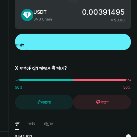
0.00391495
USDT
BNB Chain
≈ $
0.00
সোয়াপ
Bitget Wallet ডাউনলোড করুন
X সম্পর্কে তুমি আজকে কী ভাবো?
50
%
50
%
ভালো
খারাপ
পুল
তথ্য
ট্রেন্ডিং
$442,612