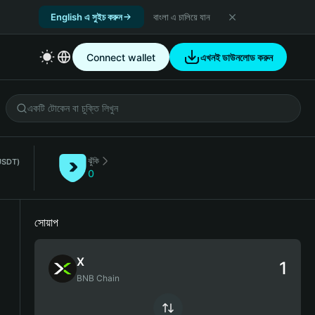
English এ সুইচ করুন
বাংলা এ চালিয়ে যান
Connect wallet
এখনই ডাউনলোড করুন
ঝুঁকি
USDT)
0
সোয়াপ
X
BNB Chain