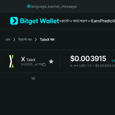
English
language_banner_message
日本語
Tiếng Việt
ওয়ালেট
কার্ড
সোয়াপ
Earn
Predict
Русский
Español (Latinoamérica)
Türkçe
Italiano
হোম
ক্রিপ্টো দাম
TaleX
দাম
Français
Deutsch
$
0.003915
X
简体中文
TaleX
+
繁體中文
0x0510...e776
X থেকে USD:
1 X = $0.003915 
Português (Portugal)
X Price Chart
Bahasa Indonesia
1D
ภาษาไทย
हिन्दी
বাংলা
Español
Português (Brasil)
Español (Argentina)