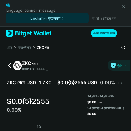
English
日本語
language_banner_message
Tiếng Việt
English এ সুইচ করুন
বাংলা এ চালিয়ে যান
Русский
Español (Latinoamérica)
এখনই ডাউনলোড করুন
Türkçe
Italiano
হোম
ক্রিপ্টো দাম
ZKC
দাম
Français
Deutsch
ZKC
ZKC
ঝুঁকি
简体中文
0x05F8...4444
繁體中文
Português (Portugal)
ZKC থেকে USD:
1 ZKC = $0.0{5}2555 USD
0.00%
1D
Bahasa Indonesia
ภาษาไทย
24 ঘন্টা উচ্চ
24 ঘন্টা ভলিউম
$
0.0{5}2555
हिन्दी
$
0.00
--
বাংলা
24 ঘন্টা নিম্ন
24 ঘন্টা ভলিউম
(USDT)
0.00%
$
0.00
--
Español
Português (Brasil)
ZKC Price Chart
1D
Español (Argentina)