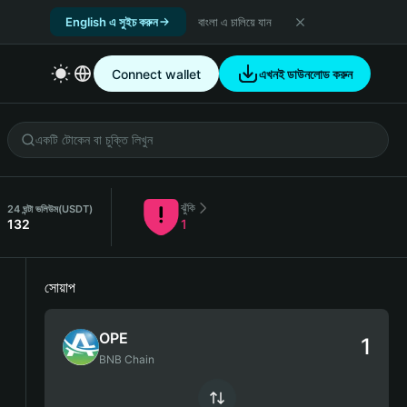
English এ সুইচ করুন
বাংলা এ চালিয়ে যান
Connect wallet
এখনই ডাউনলোড করুন
ঝুঁকি
24 ঘন্টা ভলিউম
(USDT)
132
1
সোয়াপ
OPE
BNB Chain