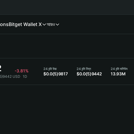
ions
Bitget Wallet X
আরও
2
24 ঘন্টা উচ্চ
24 ঘন্টা নিম্ন
24 ঘন্টা ভলিউম
-3.81%
$0.0{5}9817
$0.0{5}9442
13.93M
{5}9442 USD
1D