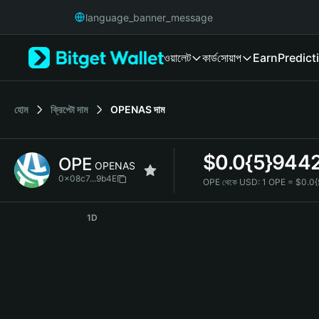
English
language_banner_message
日本語
Tiếng Việt
ওয়ালেট
কার্ড
সোয়াপ
Earn
Predict
Русский
Español (Latinoamérica)
Türkçe
Italiano
হোম
ক্রিপ্টো দাম
OPENAS
দাম
Français
Deutsch
$
0.0{5}944
OPE
简体中文
OPENAS
繁體中文
0x08c7...9b4E
OPE থেকে USD:
1 OPE = $0.0
Português (Portugal)
OPE Price Chart
Bahasa Indonesia
1D
ภาษาไทย
हिन्दी
বাংলা
Español
Português (Brasil)
Español (Argentina)