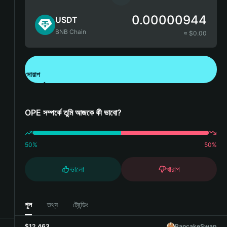
0.00000944
USDT
BNB Chain
≈ $
0.00
সোয়াপ
Bitget Wallet ডাউনলোড করুন
OPE সম্পর্কে তুমি আজকে কী ভাবো?
50
%
50
%
ভালো
খারাপ
পুল
তথ্য
ট্রেন্ডিং
$12,463
PancakeSwap