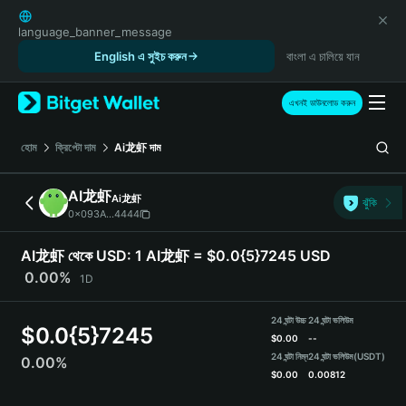
English
日本語
language_banner_message
Tiếng Việt
English এ সুইচ করুন
বাংলা এ চালিয়ে যান
Русский
Español (Latinoamérica)
এখনই ডাউনলোড করুন
Türkçe
Italiano
হোম
ক্রিপ্টো দাম
Ai龙虾
দাম
Français
Deutsch
AI龙虾
Ai龙虾
ঝুঁকি
简体中文
0x093A...4444
繁體中文
Português (Portugal)
AI龙虾 থেকে USD:
1 AI龙虾 = $0.0{5}7245 USD
Bahasa Indonesia
0.00%
1D
ภาษาไทย
हिन्दी
24 ঘন্টা উচ্চ
24 ঘন্টা ভলিউম
$
0.0{5}7245
বাংলা
$
0.00
--
Español
24 ঘন্টা নিম্ন
24 ঘন্টা ভলিউম
(USDT)
0.00%
$
0.00
0.00812
Português (Brasil)
Español (Argentina)
AI龙虾 Price Chart