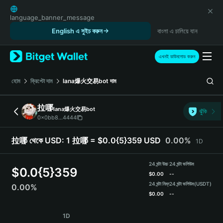
English
日本語
language_banner_message
Tiếng Việt
English এ সুইচ করুন
বাংলা এ চালিয়ে যান
Русский
Español (Latinoamérica)
এখনই ডাউনলোড করুন
Türkçe
Italiano
হোম
ক্রিপ্টো দাম
lana爆火交易bot
দাম
Français
Deutsch
拉哪
lana爆火交易bot
ঝুঁকি
简体中文
0x0bb8...4444
繁體中文
Português (Portugal)
拉哪 থেকে USD:
1 拉哪 = $0.0{5}359 USD
0.00%
1D
Bahasa Indonesia
ภาษาไทย
24 ঘন্টা উচ্চ
24 ঘন্টা ভলিউম
$
0.0{5}359
हिन्दी
$
0.00
--
বাংলা
24 ঘন্টা নিম্ন
24 ঘন্টা ভলিউম
(USDT)
0.00%
$
0.00
--
Español
Português (Brasil)
拉哪 Price Chart
1D
Español (Argentina)