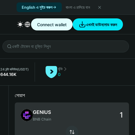
English এ সুইচ করুন
বাংলা এ চালিয়ে যান
Connect wallet
এখনই ডাউনলোড করুন
ঝুঁকি
24 ঘন্টা ভলিউম
(USDT)
644.16K
0
সোয়াপ
GENIUS
BNB Chain