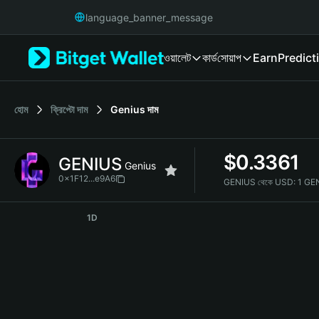
English
language_banner_message
日本語
Tiếng Việt
ওয়ালেট
কার্ড
সোয়াপ
Earn
Predict
Русский
Español (Latinoamérica)
Türkçe
Italiano
হোম
ক্রিপ্টো দাম
Genius
দাম
Français
Deutsch
$
0.3361
GENIUS
简体中文
Genius
繁體中文
0x1F12...e9A6
GENIUS থেকে USD:
1 GE
Português (Portugal)
GENIUS Price Chart
Bahasa Indonesia
1D
ภาษาไทย
हिन्दी
বাংলা
Español
Português (Brasil)
Español (Argentina)