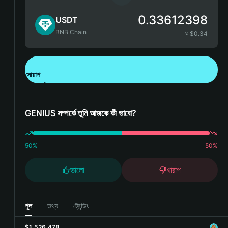
0.33612398
USDT
BNB Chain
≈ $
0.34
সোয়াপ
Bitget Wallet ডাউনলোড করুন
GENIUS সম্পর্কে তুমি আজকে কী ভাবো?
50
%
50
%
ভালো
খারাপ
পুল
তথ্য
ট্রেন্ডিং
$1,526,478