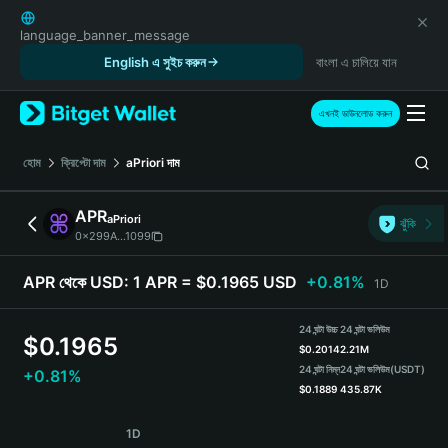
English
日本語
language_banner_message
Tiếng Việt
English এ সুইচ করুন
বাংলা এ চালিয়ে যান
Русский
Español (Latinoamérica)
এখনই ডাউনলোড করুন
Türkçe
Italiano
হোম
ক্রিপ্টো দাম
aPriori
দাম
Français
Deutsch
APR
aPriori
ঝুঁকি
简体中文
0x299A...1099
繁體中文
Português (Portugal)
APR থেকে USD:
1 APR = $0.1965 USD
+0.81%
1D
Bahasa Indonesia
ภาษาไทย
24 ঘন্টা উচ্চ
24 ঘন্টা ভলিউম
$
0.1965
हिन्दी
$
0.2014
2.21M
বাংলা
24 ঘন্টা নিম্ন
24 ঘন্টা ভলিউম
(USDT)
+0.81%
$
0.1889
435.87K
Español
Português (Brasil)
APR Price Chart
1D
Español (Argentina)