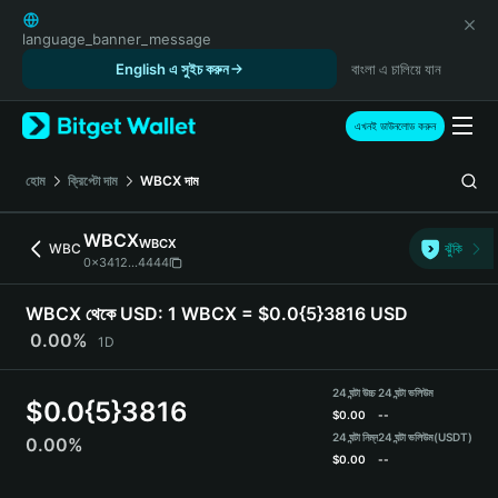
English
日本語
language_banner_message
Tiếng Việt
English এ সুইচ করুন
বাংলা এ চালিয়ে যান
Русский
Español (Latinoamérica)
এখনই ডাউনলোড করুন
Türkçe
Italiano
হোম
ক্রিপ্টো দাম
WBCX
দাম
Français
Deutsch
WBCX
WBCX
WBC
ঝুঁকি
简体中文
0x3412...4444
繁體中文
Português (Portugal)
WBCX থেকে USD:
1 WBCX = $0.0{5}3816 USD
Bahasa Indonesia
0.00%
1D
ภาษาไทย
हिन्दी
24 ঘন্টা উচ্চ
24 ঘন্টা ভলিউম
$
0.0{5}3816
বাংলা
$
0.00
--
Español
24 ঘন্টা নিম্ন
24 ঘন্টা ভলিউম
(USDT)
0.00%
$
0.00
--
Português (Brasil)
Español (Argentina)
WBCX Price Chart