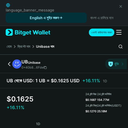
English
日本語
language_banner_message
Tiếng Việt
English এ সুইচ করুন
বাংলা এ চালিয়ে যান
Русский
Español (Latinoamérica)
এখনই ডাউনলোড করুন
Türkçe
Italiano
হোম
ক্রিপ্টো দাম
Unibase
দাম
Français
Deutsch
UB
Unibase
ঝুঁকি
简体中文
0x40b8...6Fde
繁體中文
Português (Portugal)
UB থেকে USD:
1 UB = $0.1625 USD
+16.11%
1D
Bahasa Indonesia
ภาษาไทย
24 ঘন্টা উচ্চ
24 ঘন্টা ভলিউম
$
0.1625
हिन्दी
$
0.1687
154.77M
বাংলা
24 ঘন্টা নিম্ন
24 ঘন্টা ভলিউম
(USDT)
+16.11%
$
0.1270
25.18M
Español
Português (Brasil)
UB Price Chart
1D
Español (Argentina)