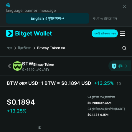
English
日本語
language_banner_message
Tiếng Việt
English এ সুইচ করুন
বাংলা এ চালিয়ে যান
Русский
Español (Latinoamérica)
এখনই ডাউনলোড করুন
Türkçe
Italiano
হোম
ক্রিপ্টো দাম
Bitway Token
দাম
Français
Deutsch
BTW
Bitway Token
ঝুঁকি
简体中文
0x4440...ACaA
繁體中文
Português (Portugal)
BTW থেকে USD:
1 BTW = $0.1894 USD
+13.25%
1D
Bahasa Indonesia
ภาษาไทย
24 ঘন্টা উচ্চ
24 ঘন্টা ভলিউম
$
0.1894
हिन्दी
$
0.2000
32.45M
বাংলা
24 ঘন্টা নিম্ন
24 ঘন্টা ভলিউম
(USDT)
+13.25%
$
0.1435
6.15M
Español
Português (Brasil)
BTW Price Chart
1D
Español (Argentina)