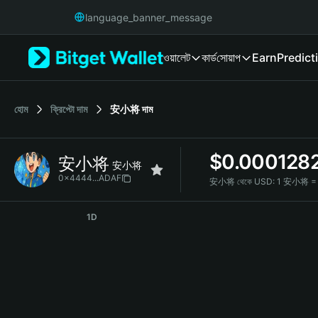
English
language_banner_message
日本語
Tiếng Việt
ওয়ালেট
কার্ড
সোয়াপ
Earn
Predict
Русский
Español (Latinoamérica)
Türkçe
Italiano
হোম
ক্রিপ্টো দাম
安小将
দাম
Français
Deutsch
$
0.000128
安小将
简体中文
安小将
繁體中文
0x4444...ADAF
安小将 থেকে USD:
1 安小将 = 
Português (Portugal)
安小将 Price Chart
Bahasa Indonesia
1D
ภาษาไทย
हिन्दी
বাংলা
Español
Português (Brasil)
Español (Argentina)