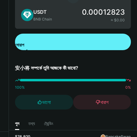
0.00012823
USDT
BNB Chain
≈ $
0.00
সোয়াপ
Bitget Wallet ডাউনলোড করুন
安小将 সম্পর্কে তুমি আজকে কী ভাবো?
100
%
0
%
ভালো
খারাপ
পুল
তথ্য
ট্রেন্ডিং
$76,920
PancakeSwap