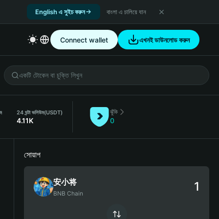
English এ সুইচ করুন
বাংলা এ চালিয়ে যান
Connect wallet
এখনই ডাউনলোড করুন
ঝুঁকি
ম
24 ঘন্টা ভলিউম
(USDT)
4.11K
0
সোয়াপ
安小将
BNB Chain