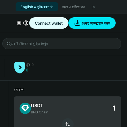
English এ সুইচ করুন
বাংলা এ চালিয়ে যান
Connect wallet
এখনই ডাউনলোড করুন
ঝুঁকি
0
সোয়াপ
USDT
BNB Chain