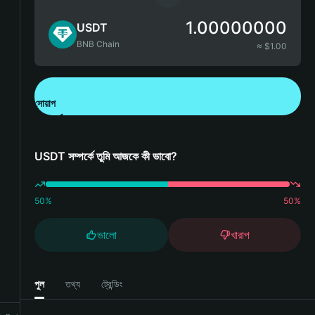
1.00000000
USDT
BNB Chain
≈ $
1.00
সোয়াপ
Bitget Wallet ডাউনলোড করুন
USDT সম্পর্কে তুমি আজকে কী ভাবো?
50
%
50
%
ভালো
খারাপ
পুল
তথ্য
ট্রেন্ডিং