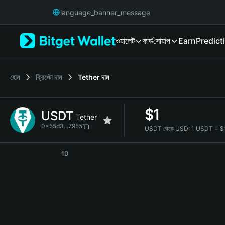
English
language_banner_message
日本語
Tiếng Việt
ওয়ালেট
কার্ড
সোয়াপ
Earn
Predict
Русский
Español (Latinoamérica)
Türkçe
Italiano
হোম
ক্রিপ্টো দাম
Tether
দাম
Français
Deutsch
$
1
USDT
简体中文
Tether
繁體中文
0x55d3...7955
USDT থেকে USD:
1 USDT = $
Português (Portugal)
USDT Price Chart
Bahasa Indonesia
1D
ภาษาไทย
हिन्दी
বাংলা
Español
Português (Brasil)
Español (Argentina)