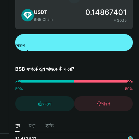
0.14867401
USDT
BNB Chain
≈ $
0.15
সোয়াপ
Bitget Wallet ডাউনলোড করুন
BSB সম্পর্কে তুমি আজকে কী ভাবো?
50
%
50
%
ভালো
খারাপ
পুল
তথ্য
ট্রেন্ডিং
$1,482,523