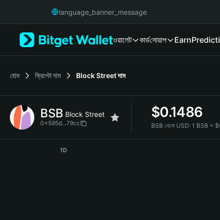
English
language_banner_message
日本語
Tiếng Việt
ওয়ালেট
কার্ড
সোয়াপ
Earn
Predict
Русский
Español (Latinoamérica)
Türkçe
Italiano
হোম
ক্রিপ্টো দাম
Block Street
দাম
Français
Deutsch
$
0.1486
BSB
简体中文
Block Street
繁體中文
0x595d...79cc
BSB থেকে USD:
1 BSB = 
Português (Portugal)
BSB Price Chart
Bahasa Indonesia
1D
ภาษาไทย
हिन्दी
বাংলা
Español
Português (Brasil)
Español (Argentina)