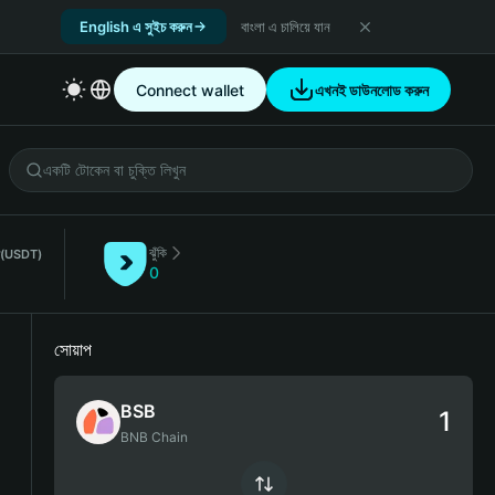
English এ সুইচ করুন
বাংলা এ চালিয়ে যান
Connect wallet
এখনই ডাউনলোড করুন
ঝুঁকি
ম
(USDT)
0
সোয়াপ
BSB
BNB Chain