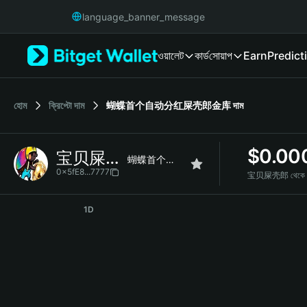
English
language_banner_message
日本語
Tiếng Việt
ওয়ালেট
কার্ড
সোয়াপ
Earn
Predict
Русский
Español (Latinoamérica)
Türkçe
Italiano
হোম
ক্রিপ্টো দাম
蝴蝶首个自动分红屎壳郎金库
দাম
Français
Deutsch
$
0.00
宝贝屎壳郎
简体中文
蝴蝶首个自动分红屎壳郎金库
繁體中文
0x5fE8...7777
宝贝屎壳郎 থেকে 
Português (Portugal)
宝贝屎壳郎 Price Chart
Bahasa Indonesia
1D
ภาษาไทย
हिन्दी
বাংলা
Español
Português (Brasil)
Español (Argentina)