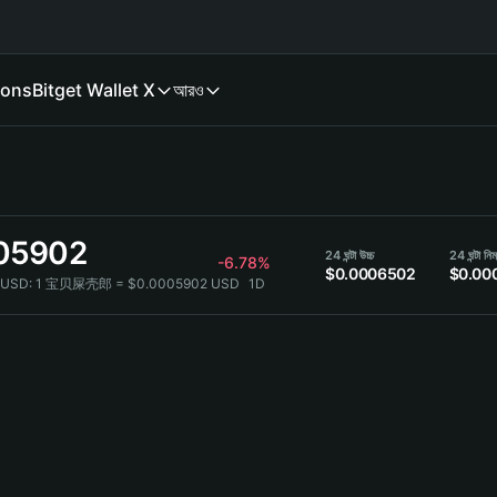
ions
Bitget Wallet X
আরও
05902
24 ঘন্টা উচ্চ
24 ঘন্টা নিম
-6.78%
$0.0006502
$0.00
USD:
1 宝贝屎壳郎 = $0.0005902 USD
1D