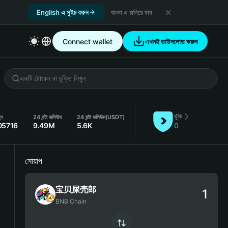
English এ সুইচ করুন
বাংলা এ চালিয়ে যান
Connect wallet
এখনই ডাউনলোড করুন
ঝুঁকি
্ন
24 ঘন্টা ভলিউম
24 ঘন্টা ভলিউম
(USDT)
05716
9.49M
5.6K
0
সোয়াপ
宝贝屎壳郎
BNB Chain