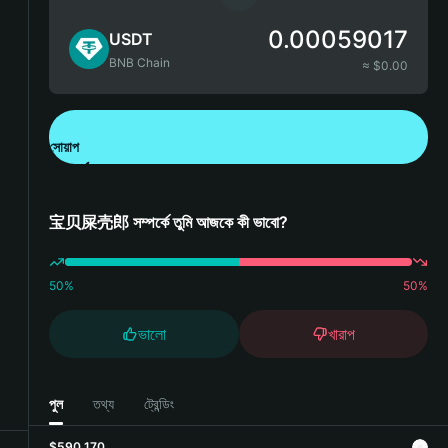
0.00059017
USDT
BNB Chain
≈ $
0.00
সোয়াপ
Bitget Wallet ডাউনলোড করুন
宝贝屎壳郎 সম্পর্কে তুমি আজকে কী ভাবো?
50
%
50
%
ভালো
খারাপ
পুল
তথ্য
ট্রেন্ডিং
$590,170