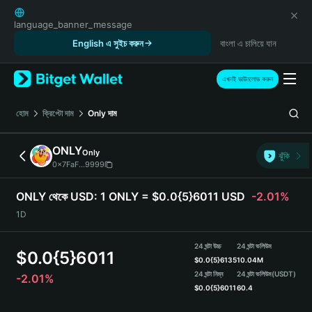
English
日本語
language_banner_message
Tiếng Việt
English এ সুইচ করুন
বাংলা এ চালিয়ে যান
Русский
Español (Latinoamérica)
এখনই ডাউনলোড করুন
Türkçe
Italiano
হোম
ক্রিপ্টো দাম
Only
দাম
Français
Deutsch
ONLY
Only
ঝুঁকি
简体中文
0x7FaF...9999
繁體中文
Português (Portugal)
ONLY থেকে USD:
1 ONLY = $0.0{5}6011 USD
-2.01%
Bahasa Indonesia
1D
ภาษาไทย
हिन्दी
24 ঘন্টা উচ্চ
24 ঘন্টা ভলিউম
$
0.0{5}6011
বাংলা
$
0.0{5}6135
10.04M
Español
24 ঘন্টা নিম্ন
24 ঘন্টা ভলিউম
(USDT)
-2.01%
$
0.0{5}6011
60.4
Português (Brasil)
Español (Argentina)
ONLY Price Chart