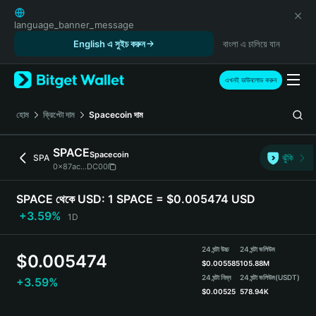
English
日本語
language_banner_message
Tiếng Việt
English এ সুইচ করুন
বাংলা এ চালিয়ে যান
Русский
Español (Latinoamérica)
এখনই ডাউনলোড করুন
Türkçe
Italiano
হোম
ক্রিপ্টো দাম
Spacecoin
দাম
Français
Deutsch
SPACE
Spacecoin
SPA
ঝুঁকি
简体中文
0x87ac...DC00
繁體中文
Português (Portugal)
SPACE থেকে USD:
1 SPACE = $0.005474 USD
Bahasa Indonesia
+3.59%
1D
ภาษาไทย
हिन्दी
24 ঘন্টা উচ্চ
24 ঘন্টা ভলিউম
$
0.005474
বাংলা
$
0.005585
105.88M
Español
24 ঘন্টা নিম্ন
24 ঘন্টা ভলিউম
(USDT)
+3.59%
$
0.00525
578.94K
Português (Brasil)
Español (Argentina)
SPACE Price Chart