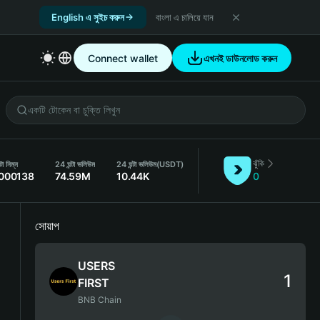
English এ সুইচ করুন
বাংলা এ চালিয়ে যান
Connect wallet
এখনই ডাউনলোড করুন
ঝুঁকি
টা নিম্ন
24 ঘন্টা ভলিউম
24 ঘন্টা ভলিউম
(USDT)
.000138
74.59M
10.44K
0
সোয়াপ
USERS
FIRST
BNB Chain