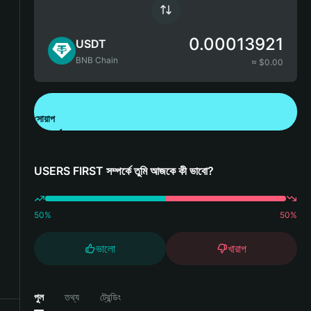
0.00013921
USDT
BNB Chain
≈ $
0.00
সোয়াপ
Bitget Wallet ডাউনলোড করুন
USERS FIRST সম্পর্কে তুমি আজকে কী ভাবো?
50
%
50
%
ভালো
খারাপ
পুল
তথ্য
ট্রেন্ডিং