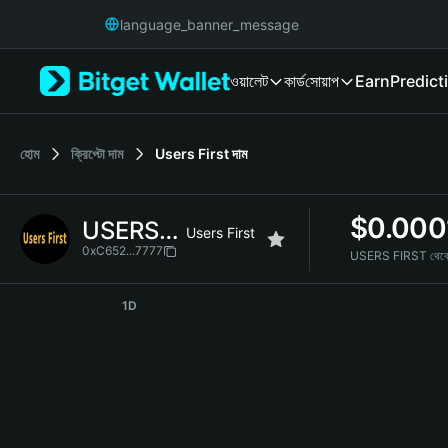
English
language_banner_message
日本語
Tiếng Việt
ওয়ালেট
কার্ড
সোয়াপ
Earn
Predict
Русский
Español (Latinoamérica)
Türkçe
Italiano
হোম
ক্রিপ্টো দাম
Users First
দাম
Français
Deutsch
$
0.000
USERS FIRST
简体中文
Users First
繁體中文
0xC652...7777
USERS FIRST থেক
Português (Portugal)
USERS FIRST Price Chart
Bahasa Indonesia
1D
ภาษาไทย
हिन्दी
বাংলা
Español
Português (Brasil)
Español (Argentina)