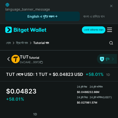
English
日本語
language_banner_message
Tiếng Việt
English এ সুইচ করুন
বাংলা এ চালিয়ে যান
Русский
Español (Latinoamérica)
এখনই ডাউনলোড করুন
Türkçe
Italiano
হোম
ক্রিপ্টো দাম
Tutorial
দাম
Français
Deutsch
TUT
Tutorial
ঝুঁকি
简体中文
0xCAAE...99f3
繁體中文
Português (Portugal)
TUT থেকে USD:
1 TUT = $0.04823 USD
+58.01%
1D
Bahasa Indonesia
ภาษาไทย
24 ঘন্টা উচ্চ
24 ঘন্টা ভলিউম
$
0.04823
हिन्दी
$
0.04882
32.66M
বাংলা
24 ঘন্টা নিম্ন
24 ঘন্টা ভলিউম
(USDT)
+58.01%
$
0.02798
1.57M
Español
Português (Brasil)
TUT Price Chart
1D
Español (Argentina)