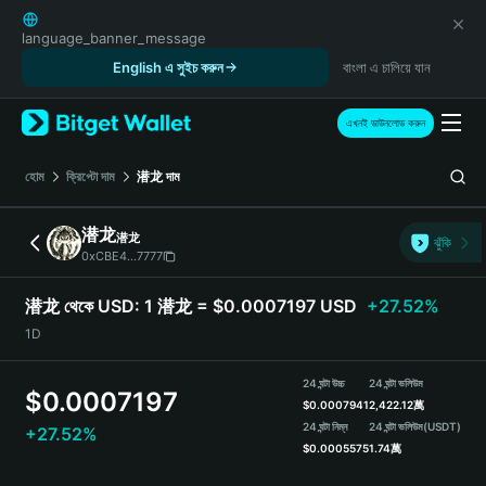
English
日本語
language_banner_message
Tiếng Việt
English এ সুইচ করুন
বাংলা এ চালিয়ে যান
Русский
Español (Latinoamérica)
এখনই ডাউনলোড করুন
Türkçe
Italiano
হোম
ক্রিপ্টো দাম
潜龙
দাম
Français
Deutsch
潜龙
潜龙
ঝুঁকি
简体中文
0xCBE4...7777
繁體中文
Português (Portugal)
潜龙 থেকে USD:
1 潜龙 = $0.0007197 USD
+27.52%
Bahasa Indonesia
1D
ภาษาไทย
हिन्दी
24 ঘন্টা উচ্চ
24 ঘন্টা ভলিউম
$
0.0007197
বাংলা
$
0.0007941
2,422.12萬
Español
24 ঘন্টা নিম্ন
24 ঘন্টা ভলিউম
(USDT)
+27.52%
$
0.0005575
1.74萬
Português (Brasil)
Español (Argentina)
潜龙 Price Chart