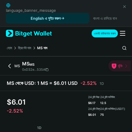
English
日本語
language_banner_message
Tiếng Việt
English এ সুইচ করুন
বাংলা এ চালিয়ে যান
Русский
Español (Latinoamérica)
এখনই ডাউনলোড করুন
Türkçe
Italiano
হোম
ক্রিপ্টো দাম
MS
দাম
Français
Deutsch
MS
MS
MS
ঝুঁকি
简体中文
0xD32e...535A
繁體中文
Português (Portugal)
MS থেকে USD:
1 MS = $6.01 USD
-2.52%
1D
Bahasa Indonesia
ภาษาไทย
24 ঘন্টা উচ্চ
24 ঘন্টা ভলিউম
$
6.01
हिन्दी
$
6.17
12.5
বাংলা
24 ঘন্টা নিম্ন
24 ঘন্টা ভলিউম
(USDT)
-2.52%
$
6.01
75
Español
Português (Brasil)
MS Price Chart
1D
Español (Argentina)