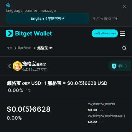
English
日本語
language_banner_message
Tiếng Việt
English এ সুইচ করুন
বাংলা এ চালিয়ে যান
Русский
Español (Latinoamérica)
এখনই ডাউনলোড করুন
Türkçe
Italiano
হোম
ক্রিপ্টো দাম
癞格宝
দাম
Français
Deutsch
癞格宝
癞格宝
ঝুঁকি
简体中文
0xD89a...7777
繁體中文
Português (Portugal)
癞格宝 থেকে USD:
1 癞格宝 = $0.0{5}6628 USD
Bahasa Indonesia
0.00%
1D
ภาษาไทย
हिन्दी
24 ঘন্টা উচ্চ
24 ঘন্টা ভলিউম
$
0.0{5}6628
বাংলা
$
0.00
--
Español
24 ঘন্টা নিম্ন
24 ঘন্টা ভলিউম
(USDT)
0.00%
$
0.00
--
Português (Brasil)
Español (Argentina)
癞格宝 Price Chart